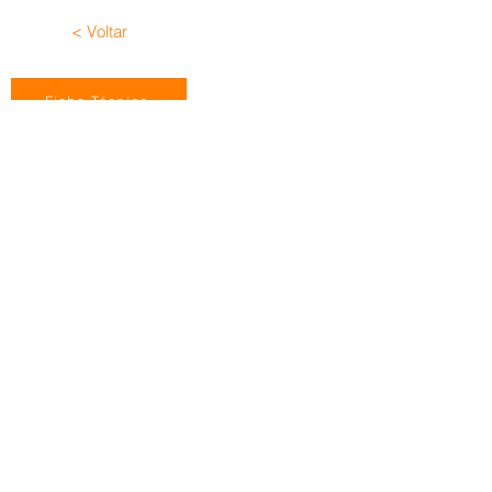
< Voltar
Ficha Técnica
Contate-nos