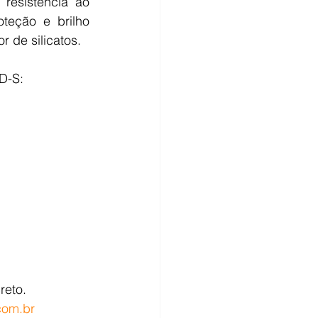
resistência ao 
teção e brilho 
 de silicatos.
D-S:
eto. 
com.br