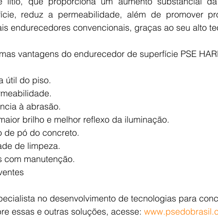
e lítio, que proporciona um aumento substancial da 
ície, reduz a permeabilidade, além de promover pro
s endurecedores convencionais, graças ao seu alto teor
umas vantagens do endurecedor de superfície PSE HAR
útil do piso.
meabilidade.
ncia à abrasão.
aior brilho e melhor reflexo da iluminação.
ão de pó do concreto.
ade de limpeza.
s com manutenção.
ventes
cialista no desenvolvimento de tecnologias para concr
re essas e outras soluções, acesse: 
www.psedobrasil.