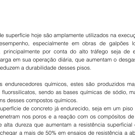
 superfície hoje são amplamente utilizados na execuç
desempenho, especialmente em obras de galpões log
, principalmente por conta do alto tráfego seja de e
carga em sua operação diária, que aumentam o desgaste
eduzem a durabilidade desses pisos.
 endurecedores químicos, estes são produzidos majo
 fluorssilicatos, sendo as bases químicas de sódio, mag
uns desses compostos químicos.
perfície de concreto já endurecido, seja em um piso n
enetram nos poros e a reação com os compósitos de 
 de alta dureza que aumentam a resistência superficial
hegar a mais de 50% em ensaios de resistência a ab