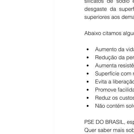
silicatos de sódio 
desgaste da superf
superiores aos demai
Abaixo citamos alg
Aumento da vida 
Redução da per
Aumenta resistê
Superfície com m
Evita a liberaç
Promove facilid
Reduz os custo
Não contém sol
PSE DO BRASIL, espe
Quer saber mais sob